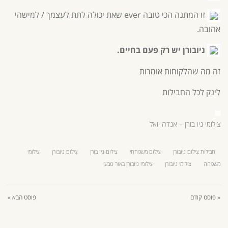
זו המתנה הכי טובה ever שאת יכולה לתת לעצמך / למישהי
אהובה.
ניובורן יש רק פעם בחיים.
זה מה שהלקוחות אומרות
לינק
לכל החבילות
צילומי ניו בורן – אנדה יואל
חבילות צילום ניובורן
צילום משפחתי
צילום ניו בורן
צילום ניובורן
צילומי
משפחה
צילומי ניובורן
צילומי ניובורן באור טבעי
« פוסט קודם
פוסט הבא »