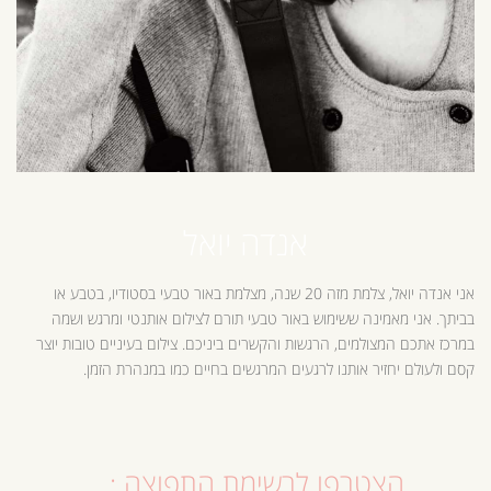
אנדה יואל
אני אנדה יואל, צלמת מזה 20 שנה, מצלמת באור טבעי בסטודיו, בטבע או
בביתך. אני מאמינה ששימוש באור טבעי תורם לצילום אותנטי ומרגש ושמה
במרכז אתכם המצולמים, הרגשות והקשרים ביניכם. צילום בעיניים טובות יוצר
קסם ולעולם יחזיר אותנו לרגעים המרגשים בחיים כמו במנהרת הזמן.
הצטרפו לרשימת התפוצה :