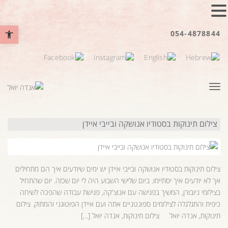
פתח סרגל נ
054-4878844
תפריט
צילום תינוקות בסטודיו אנושקה ובייבי איידן
צילום תינוקות בסטודיו אנושקה ובייבי איידן יש ימים שיודעים איך הם מתחילים
אך לא יודעים איך יסתיימו. ביום שלישי השבוע היה לי יום שכזה. יום שהתחיל
בצילומי ניובורן, המשיך בפגישה עם אנוצ'קה, פגישת עבודה שהפכה לשיחה
כיפית והתגלגלה לצילומים ספונטניים אתה ועם איידן הפוטוגני והמתוק. צילום
תינוקות, אנדה יואל צילום תינוקות, אנדה יואל […]