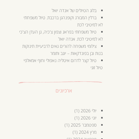
בלוג הטיולים של אנדה יואל
ברלין המבורג וקופנהגן ברכבת. טיול משפחתי
לא למיטיבי לכת
טיול משפחתי בפראג וצפון צ'כיה, גן העדן הצ'כי
לא למיטיבי לכת. אנדה יואל
צילומי משפחה להורים גאים לרביעיית תינוקות
בנות ובן בפונדקאות – יוגב ותומר
טיול קצר לדרום איטליה נאפולי וחוף אמאלפי
טיול זוגי
ארכיונים
יולי 2026
(1)
יוני 2026
(1)
ספטמבר 2025
(1)
מרץ 2024
(1)