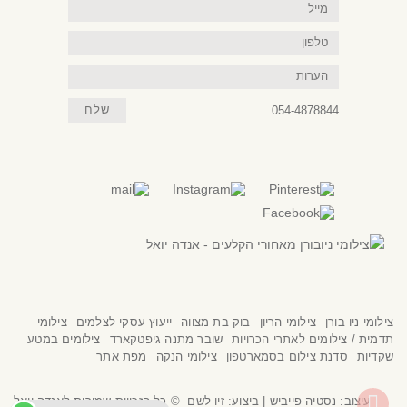
מייל
טלפון
הערות
054-4878844
שלח
צילומי ניו בורן
צילומי הריון
בוק בת מצווה
ייעוץ עסקי לצלמים
צילומי
תדמית / צילומים לאתרי הכרויות
שובר מתנה גיפטקארד
צילומים במטע
שקדיות
סדנת צילום בסמארטפון
צילומי הנקה
מפת אתר
גלילה
עיצוב:
נסטיה פייביש
| ביצוע:
זיו לשם
© כל הזכויות שמורות לאנדה יואל