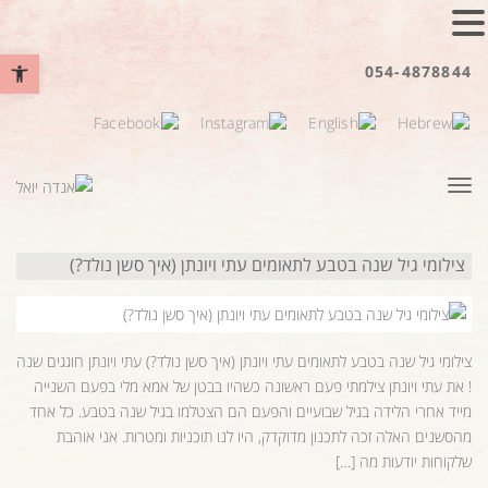
פתח סרגל נ
054-4878844
תפריט
צילומי גיל שנה בטבע לתאומים עתי ויונתן (איך סשן נולד?)
צילומי גיל שנה בטבע לתאומים עתי ויונתן (איך סשן נולד?) עתי ויונתן חוגגים שנה
! את עתי ויונתן צילמתי פעם ראשונה כשהיו בבטן של אמא מלי בפעם השנייה
מייד אחרי הלידה בגיל שבועיים והפעם הם הצטלמו בגיל שנה בטבע. כל אחד
מהסשנים האלה זכה לתכנון מדוקדק, היו לנו תוכניות ומטרות. אני אוהבת
שלקוחות יודעות מה […]