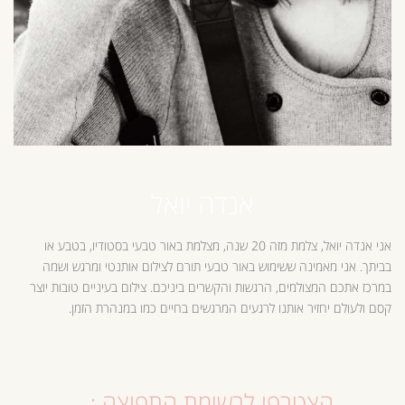
אנדה יואל
אני אנדה יואל, צלמת מזה 20 שנה, מצלמת באור טבעי בסטודיו, בטבע או
בביתך. אני מאמינה ששימוש באור טבעי תורם לצילום אותנטי ומרגש ושמה
במרכז אתכם המצולמים, הרגשות והקשרים ביניכם. צילום בעיניים טובות יוצר
קסם ולעולם יחזיר אותנו לרגעים המרגשים בחיים כמו במנהרת הזמן.
הצטרפו לרשימת התפוצה :