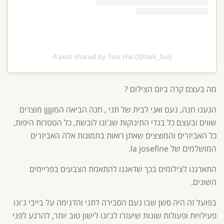
A post shared by Tani Hai (@tani_hai)
מה בעצם קרה ביום הצילום ?
הגענו חנה, נעם ואני לבית של תני , חנה הביאה המוןןןן מוצרים
שווים ובעצם כל בגדי התינוקות שג'ונו לובשת, כל הטטרות היפות,
כל האביזרים והמוצצים שאתן רואות בתמונות אלה האביזרים
המושלמים של la josefine.
התארגנו לצילומים בכך שדאגנו להתאמת הצבעים בפריימים
השונים.
בפועל זה היה סשן שבו נעם הסבירה לתני והדגימה על בייבי ג'ונו
פעילויות ופעולות שונות שיעזרו לג'ונו לישון טוב יותר, להרגע לפני