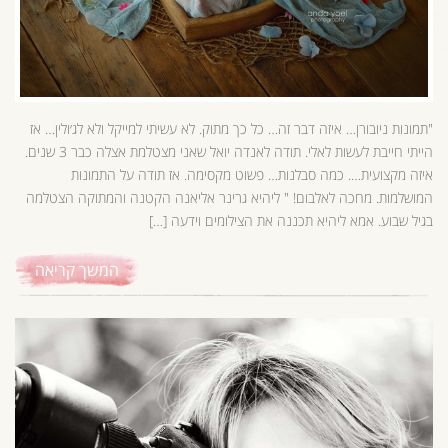
"תמונות ניובורן… איזה דבר זה… כל כך מתוק. לא עשיתי למייקל ולא לג׳ולין… אז
הייתי חייבת לעשות לאלי. תודה לאנדה יואל שאני מצטלמת אצלה כבר 3 שנים.
איזה מקצועית…. כמה סבלנות… פשוט מקסימה. אז תודה על התמונות
המושלמות. מחכה לאלבום! " ליהיא גרינר אליאנה הקטנה והמתוקה הצטלמה
בגיל שבוע. אמא ליהיא תכננה את הצילומים וידעה […]
המשך קריאה