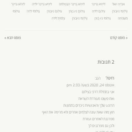
אנדה יואל
ליהיא גרינר
ליהיא גרינר הצטלמה
ליהיא גרינר ילדה
ליהיא גרינר
צילומי ניובורן
צילום לידה
צילום ניו בורן
צילום ניובורן
צילומי לדה
צילומי
משפחה
צילומי ניו בורן
צילומי ניובורן
צלמת לידה
« פוסט קודם
פוסט הבא »
2 תגובות
רויטל
הגב
אוגוסט 24, 2020 בשעה 2:33 pm
אני בתחילת דרכי בצילום
ואת פשוט מעוררת השראה
הרוגע שלך והאנושיות ניכרים בתמונות
חוץ מזה שאת עונה לצלמים אחרים ולא מרימה את האף
מפרגנת לאחרים ועוזרת
ולכן גם מפרגנים לך