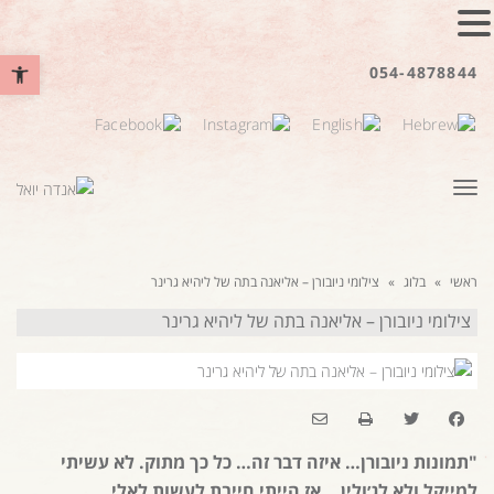
פתח סרגל נ
054-4878844
תפריט
ראשי
»
בלוג
»
צילומי ניובורן – אליאנה בתה של ליהיא גרינר
צילומי ניובורן – אליאנה בתה של ליהיא גרינר
"תמונות ניובורן… איזה דבר זה… כל כך מתוק. לא עשיתי
למייקל ולא לג׳ולין… אז הייתי חייבת לעשות לאלי.