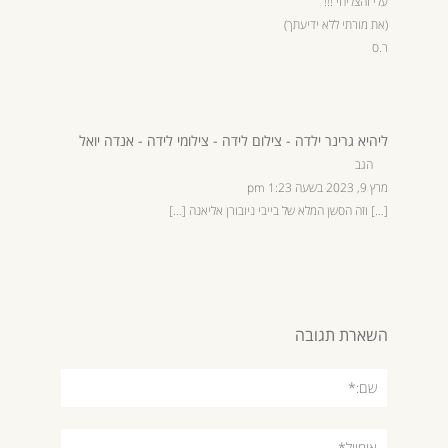
עלי והצליחי !!!
(את מורתי ללא ידיעתך)
ר.ס
ליהיא גרינר ילדה - צילום לידה - צילומי לידה - אנדה יואל
הגב
מרץ 9, 2023 בשעה 1:23 pm
[…] וזה הסשן המלא של בייבי ניובורן אליאנה […]
השארת תגובה
שם:*
אימייל*