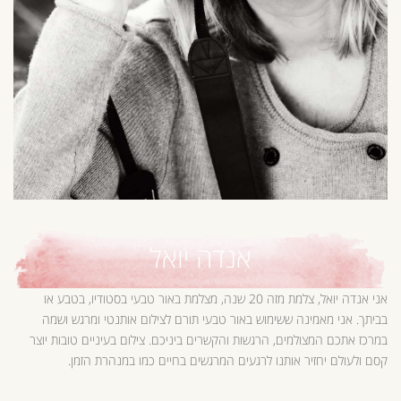
אנדה יואל
אני אנדה יואל, צלמת מזה 20 שנה, מצלמת באור טבעי בסטודיו, בטבע או
בביתך. אני מאמינה ששימוש באור טבעי תורם לצילום אותנטי ומרגש ושמה
במרכז אתכם המצולמים, הרגשות והקשרים ביניכם. צילום בעיניים טובות יוצר
קסם ולעולם יחזיר אותנו לרגעים המרגשים בחיים כמו במנהרת הזמן.