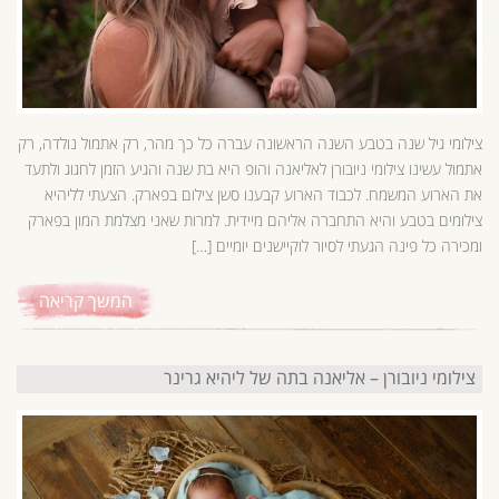
צילומי גיל שנה בטבע השנה הראשונה עברה כל כך מהר, רק אתמול נולדה, רק
אתמול עשינו צילומי ניובורן לאליאנה והופ היא בת שנה והגיע הזמן לחגוג ולתעד
את הארוע המשמח. לכבוד הארוע קבענו סשן צילום בפארק. הצעתי לליהיא
צילומים בטבע והיא התחברה אליהם מיידית. למרות שאני מצלמת המון בפארק
ומכירה כל פינה הגעתי לסיור לוקיישנים יומיים […]
המשך קריאה
צילומי ניובורן – אליאנה בתה של ליהיא גרינר