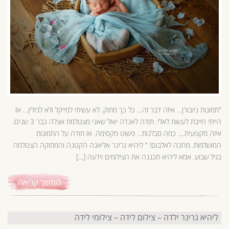
"תמונות ניובורן… איזה דבר זה… כל כך מתוק. לא עשיתי למייקל ולא לג׳ולין… אז
הייתי חייבת לעשות לאלי. תודה לאנדה יואל שאני מצטלמת אצלה כבר 3 שנים.
איזה מקצועית…. כמה סבלנות… פשוט מקסימה. אז תודה על התמונות
המושלמות. מחכה לאלבום! " ליהיא גרינר אליאנה הקטנה והמתוקה הצטלמה
בגיל שבוע. אמא ליהיא תכננה את הצילומים וידעה […]
המשך קריאה
ליהיא גרינר ילדה – צילום לידה – צילומי לידה