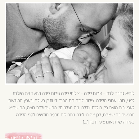
ליהיא גרינר ילדה – צילום לידה – צילומי לידה צילום לידה מתעד את היולדת
לפני, בזמן ואחרי הלידה. צילומי לידה הם טרנד די ותיק בעולם ובארץ המודעות
לאפשרות הזאת רק הולכת וגדלה. מה מצלמים? מה שהיולדת רוצה, מה שהיא
מרגישה נח שיצולם, לכן צילומי לידה מתחילים מספר חודשים לפני הלידה
בשיחה של תיאום ציפיות בין […]
המשך קריאה