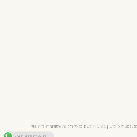
וב:
נסטיה פייביש
| ביצוע:
זיו לשם
© כל הזכויות שמורות לאנדה יואל
יש לי שאלה (בואטסאפ)