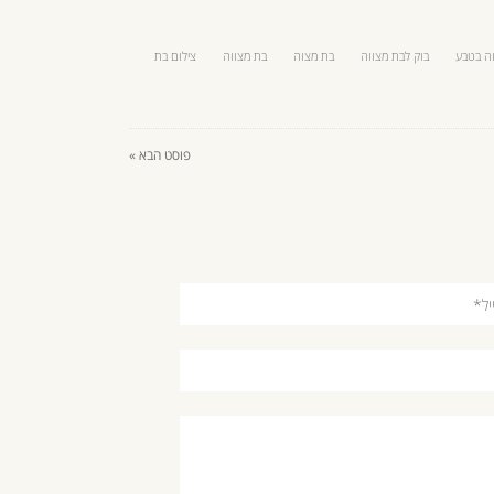
וה בטבע
בוק לבת מצווה
בת מצוה
בת מצווה
צילום בת
פוסט הבא »
ל*