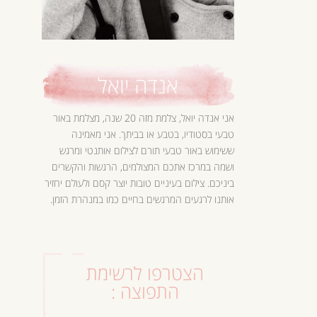
אנדה יואל
אני אנדה יואל, צלמת מזה 20 שנה, מצלמת באור
טבעי בסטודיו, בטבע או בביתך. אני מאמינה
ששימוש באור טבעי תורם לצילום אותנטי ומרגש
ושמה במרכז אתכם המצולמים, הרגשות והקשרים
ביניכם. צילום בעיניים טובות יוצר קסם ולעולם יחזיר
אותנו לרגעים המרגשים בחיים כמו במנהרת הזמן.
הצטרפו לרשימת
התפוצה :