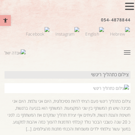
פתח סרגל נ
054-4878844
תפריט
צילום כתהליך ריגשי
צילום כתהליך ריגשי פעם רציתי להיות פסיכולוגית, היום אני צלמת. היום אני
מבינה שיש מן המשותף בין שני המקצועות. המשותף הוא בנגיעה ברגשות,
חשיפת והצגת רגשות, ולעיתים אף יצירת תהליך שמקדם את המשתתף בו. לפני
כ 20 שנה כשבני הבכור נולד קיבלתי הזדמנות להפוך כמה אהבות למקצוע.
במשך עשור צילמתי ילדים ומשפחות והכנתי מתנות מהצילומים. […]