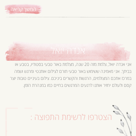
המשך קריאה
אנדה יואל
אני אנדה יואל, צלמת מזה 20 שנה, מצלמת באור טבעי בסטודיו, בטבע או
בביתך. אני מאמינה ששימוש באור טבעי תורם לצילום אותנטי ומרגש ושמה
במרכז אתכם המצולמים, הרגשות והקשרים ביניכם. צילום בעיניים טובות יוצר
קסם ולעולם יחזיר אותנו לרגעים המרגשים בחיים כמו במנהרת הזמן.
הצטרפו לרשימת התפוצה :