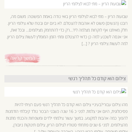
שבועות הריון – מתי לבוא לצילומי הריון בואי נודה באמת הפשוטה: משום מה,
רובנו (הנשים) פשוט לא אוהבות להצטלם. לא ביום יום ובטח שלא צילומי הריון.
חלק מאיתנו אף לוקחות מצלמה ליד…רק כדי להתחמק מצילומים… ובכל זאת,
אני אנסה לשכנע למה כן כדאי להצטלם ומתי הזמן המומלץ לעשות צילום הריון.
למה לעשות צילומי הריון ? […]
המשך קריאה
צילום הוא קודם כל תהליך רגשי
מהו צילום עבורי?בעיניי צילום הוא קודם כל תהליך רגשי פעם רציתי להיות
פסיכולוגית, היום אני צלמת. לפני כ 16 שנה כשבני הבכור נולד קיבלתי הזדמנות
להפוך כמה אהבות למקצוע. במשך עשור צילמתי ילדים ומשפחות והכנתי מתנות
מהצילומים. לפני 6 שנים פתחתי סטודיו לצילום הריון, צילום תינוקות ניובורן,
צילומי משפחה, צילומי הריון בטבע. האהבה והעיסוק שלי […]