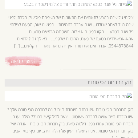
צילומי גיל שנה בטבע לתאומים את התאומים של משפחת פולישוק הכרתי לפני
שנה מייד לאחר שנולדו… שנה עברה במהירות .. ונפגשנו שוב, הפעם לצילומי
גיל שנה בטבע … הקונספט הוא צילומי משפחה מרגשים טבעיים
אמא-אבא-ילדים בטעם של פעם. ההכנות שלפני…. בא לך גם ? לתאום
0544878844, אנדה ואם את תוהה איך זה נראה מאחורי הקלעים… […]
המשך קריאה
בוק החברות הכי טובות
בוק החברות הכי טובות איזו מתנה מיוחדת היית קונה לחברה הכי טובה שלך ?
איזו מזכרת היית עושה לחברה שאוטוטו יוצאת לרילוקיישן בחו"ל? הילה וענב
חברות הכי טובות עמדו בפני דילמה כזאת. בוק חברות הכי טובות , אנדה יואל
בוק חברות הכי טובות , אנדה יואל הרעיון של הילה היה.. יום כיף בתל אביב
כשבסיומו […]