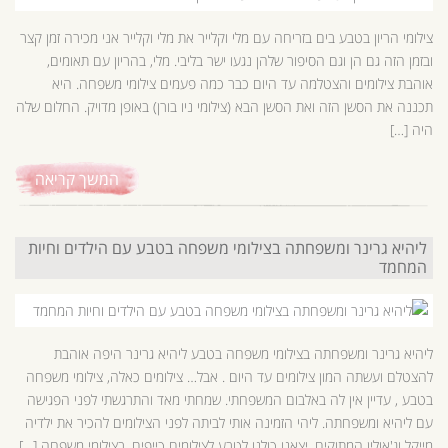
צילומי הריון בטבע בים בזריחה עם מלי וקלייר את מלי וקלייר אני מכירה זמן קצר
ובזמן הזה גם הן וגם הסיפור שלהן נגעו ישר בליבי. מלי, בהריון עם תאומים,
אוהבת צילומים והצטלמה עד היום כבר כמה פעמים צילומי משפחה. היא
תכננה את הסשן הזה ואת הסשן הבא (צילומי ניו בורן) באופן מדויק. החלום שלה
היה […]
המשך קריאה
ליהיא גרינר ומשפחתה בצילומי משפחה בטבע עם הילדים וחיות
המחמד
ליהיא גרינר ומשפחתה בצילומי משפחה בטבע ליהיא גרינר היפה אוהבת
להצטלם ועשתה המון צילומים עד היום . אבל… צילומים כאלה, צילומי משפחה
בטבע , עדיין אין לה באלבום המשפחתי. שמחתי מאד והתרגשתי לפני הפגישה
עם ליהיא ומשפחתה. ליהי הזמינה אותי לביתה לפני הצילומים להכיר את ילדיה
מייקל וג'אולין המתוקים. יצאנו כולנו לטבע לצילומים כייפים. בצילומי משפחה […]