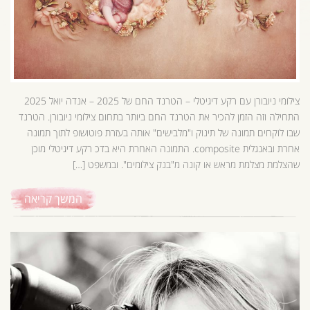
צילומי ניובורן עם רקע דיגיטלי – הטרנד החם של 2025 – אנדה יואל 2025
התחילה וזה הזמן להכיר את הטרנד החם ביותר בתחום צילומי ניובורן. הטרנד
שבו לוקחים תמונה של תינוק ו"מלבישים" אותה בעזרת פוטושופ לתוך תמונה
אחרת ובאנגלית composite. התמונה האחרת היא בדכ רקע דיגיטלי מוכן
שהצלמת מצלמת מראש או קונה מ"בנק צילומים". ובמשפט […]
המשך קריאה