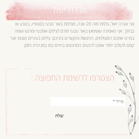
אנדה יואל
אני אנדה יואל, צלמת מזה 20 שנה, מצלמת באור טבעי בסטודיו, בטבע או
בביתך. אני מאמינה ששימוש באור טבעי תורם לצילום אותנטי ומרגש ושמה
במרכז אתכם המצולמים, הרגשות והקשרים ביניכם. צילום בעיניים טובות יוצר
קסם ולעולם יחזיר אותנו לרגעים המרגשים בחיים כמו במנהרת הזמן.
הצטרפו לרשימת התפוצה :