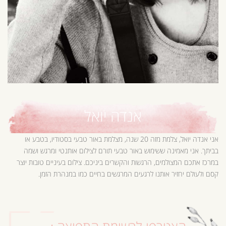
אנדה יואל
אני אנדה יואל, צלמת מזה 20 שנה, מצלמת באור טבעי בסטודיו, בטבע או
בביתך. אני מאמינה ששימוש באור טבעי תורם לצילום אותנטי ומרגש ושמה
במרכז אתכם המצולמים, הרגשות והקשרים ביניכם. צילום בעיניים טובות יוצר
קסם ולעולם יחזיר אותנו לרגעים המרגשים בחיים כמו במנהרת הזמן.