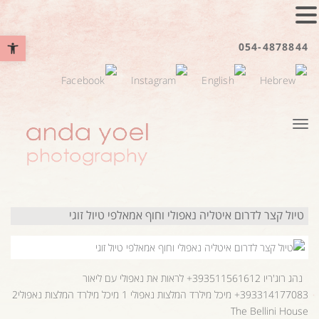
פתח סרגל נ
054-4878844
תפריט
טיול קצר לדרום איטליה נאפולי וחוף אמאלפי טיול זוגי
נהג רוג'ריו 393511561612+ לראות את נאפולי עם ליאור
393314177083+ מיכל מילרד המלצות נאפולי 1 מיכל מילרד המלצות נאפולי2
The Bellini House