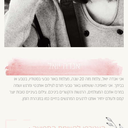
אנדה יואל
אני אנדה יואל, צלמת מזה 20 שנה, מצלמת באור טבעי בסטודיו, בטבע או
בביתך. אני מאמינה ששימוש באור טבעי תורם לצילום אותנטי ומרגש ושמה
במרכז אתכם המצולמים, הרגשות והקשרים ביניכם. צילום בעיניים טובות יוצר
קסם ולעולם יחזיר אותנו לרגעים המרגשים בחיים כמו במנהרת הזמן.