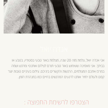
אנדה יואל
אני אנדה יואל, צלמת מזה 20 שנה, מצלמת באור טבעי בסטודיו, בטבע או
בביתך. אני מאמינה ששימוש באור טבעי תורם לצילום אותנטי ומרגש ושמה
במרכז אתכם המצולמים, הרגשות והקשרים ביניכם. צילום בעיניים טובות יוצר
קסם ולעולם יחזיר אותנו לרגעים המרגשים בחיים כמו במנהרת הזמן.
הצטרפו לרשימת התפוצה :