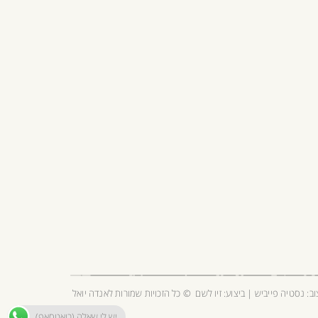
וב:
נסטיה פייביש
| ביצוע:
זיו לשם
© כל הזכויות שמורות לאנדה יואל
יש לי שאלה (בואטסאפ)