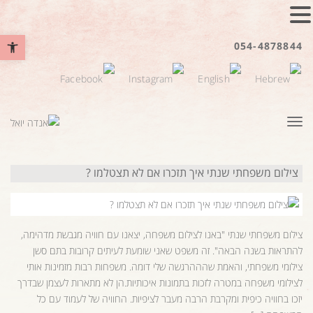
פתח סרגל נ
054-4878844
תפריט
צילום משפחתי שנתי איך תזכרו אם לא תצטלמו ?
צילום משפחתי שנתי "באנו לצילום משפחה, יצאנו עם חוויה מגבשת מדהימה,
להתראות בשנה הבאה". זה משפט שאני שומעת לעיתים קרובות בתם סשן
צילומי משפחתי, והאמת שהההרגשה שלי דומה. משפחות רבות מזמינות אותי
לצילומי משפחה במטרה לזכות בתמונות איכותיות.הן לא מתארות לעצמן שבדרך
יזכו בחוויה כיפית ומקרבת הרבה מעבר לציפיות. החוויה של לעמוד עם כל