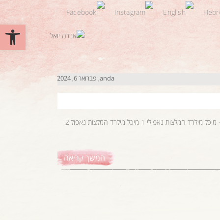
פתח סרגל 
anda
פברואר 6, 2024
נהג רוג'ריו 393511561612+ לראות את נאפולי עם ליאור 393314177083+ מיכל מילרד המלצות נאפולי 1 מיכל מילרד המלצות נאפולי2
המשך קריאה