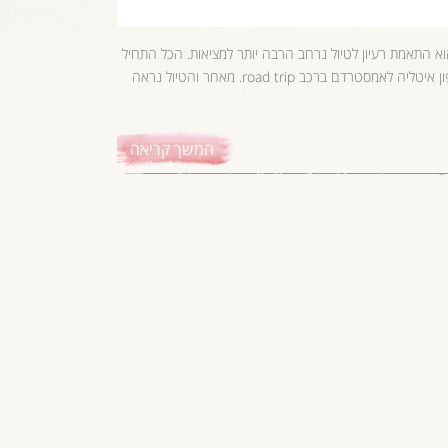
וא התאמת רעיון לטיול נרחב הרבה יותר למציאות. הכל התחיל
לפני כ 3 חודשים כשתכננו את הטיול הקיץ ותכננו לעשות טיול חוצה אירופה מצפון איטליה לאמסטרדם ברכב road trip. מאחר והטיול נראה
המשך קריאה