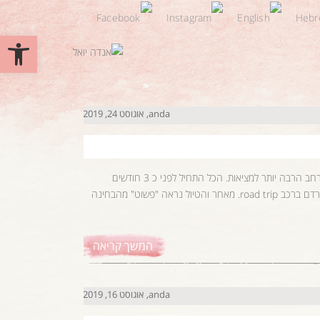
פתח סרגל 
anda
אוגוסט 24, 2019
טיול משפחתי באמסטרדם לא למיטיבי לכת הטיול הזה הוא התאמת רעיון לטיול נרחב הרבה יותר למציאות. הכל התחיל לפני כ 3 חודשים
כשתכננו את הטיול הקיץ ותכננו לעשות טיול חוצה אירופה מצפון איטליה לאמסטרדם ברכב road trip. מאחר והטיול נראה "פשוט" מהבחינה
המשך קריאה
anda
אוגוסט 16, 2019