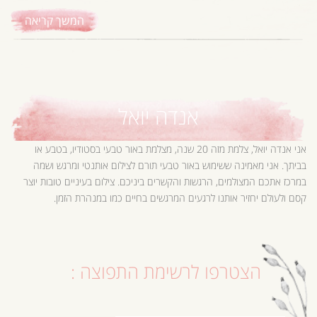
המשך קריאה
אנדה יואל
אני אנדה יואל, צלמת מזה 20 שנה, מצלמת באור טבעי בסטודיו, בטבע או
בביתך. אני מאמינה ששימוש באור טבעי תורם לצילום אותנטי ומרגש ושמה
במרכז אתכם המצולמים, הרגשות והקשרים ביניכם. צילום בעיניים טובות יוצר
קסם ולעולם יחזיר אותנו לרגעים המרגשים בחיים כמו במנהרת הזמן.
הצטרפו לרשימת התפוצה :