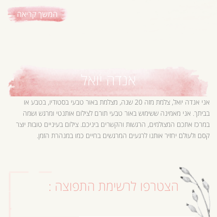
המשך קריאה
אנדה יואל
אני אנדה יואל, צלמת מזה 20 שנה, מצלמת באור טבעי בסטודיו, בטבע או
בביתך. אני מאמינה ששימוש באור טבעי תורם לצילום אותנטי ומרגש ושמה
במרכז אתכם המצולמים, הרגשות והקשרים ביניכם. צילום בעיניים טובות יוצר
קסם ולעולם יחזיר אותנו לרגעים המרגשים בחיים כמו במנהרת הזמן.
הצטרפו לרשימת התפוצה :