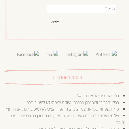
פוסטים אחרונים
בלוג הטיולים של אנדה יואל
ברלין המבורג וקופנהגן ברכבת. טיול משפחתי לא למיטיבי לכת
טיול משפחתי בפראג וצפון צ'כיה, גן העדן הצ'כי לא למיטיבי לכת. אנדה יואל
צילומי משפחה להורים גאים לרביעיית תינוקות בנות ובן בפונדקאות – יוגב
ותומר
טיול קצר לדרום איטליה נאפולי וחוף אמאלפי טיול זוגי