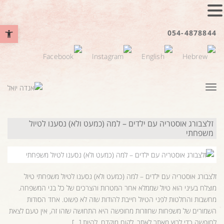
פתח סרגל נ
054-4878844
תפריט
זלצבורג אוסטריה עם ילדים – למה (כמעט ולא) נסענו לטיול
משפחתי
זלצבורג אוסטריה עם ילדים – למה (כמעט ולא) נסענו לטיול משפחתי טיול
מוצלח בעיני הוא טיול שממלא אחר המטרות והצרכים של כל בני המשפחה.
מחשבות והחלטות לפני הטיול חייבת להודות שזה לא פשוט. אחד הסודות
השמורים של משפחות שחוזרות מחופשה היא התחושה שזהו זה, אין טעם לצאת
לחופשה כדי לרוץ מאתר לאתר, לקום מוקדם, להיות […]