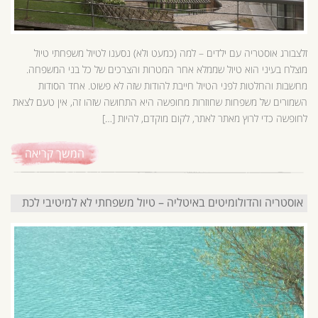
זלצבורג אוסטריה עם ילדים – למה (כמעט ולא) נסענו לטיול משפחתי טיול
מוצלח בעיני הוא טיול שממלא אחר המטרות והצרכים של כל בני המשפחה.
מחשבות והחלטות לפני הטיול חייבת להודות שזה לא פשוט. אחד הסודות
השמורים של משפחות שחוזרות מחופשה היא התחושה שזהו זה, אין טעם לצאת
לחופשה כדי לרוץ מאתר לאתר, לקום מוקדם, להיות […]
המשך קריאה
אוסטריה והדולומיטים באיטליה – טיול משפחתי לא למיטיבי לכת