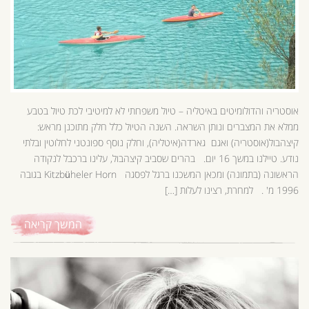
אוסטריה והדולומיטים באיטליה – טיול משפחתי לא למיטיבי לכת טיול בטבע
ממלא את המצברים ונותן השראה. השנה הטיול כלל חלק מתוכנן מראש:
קיצהבול(אוסטריה) ואגם גארדה(איטליה), וחלק נוסף ספונטני לחלוטין ובלתי
נודע. טיילנו במשך 16 יום. בהרים שסביב קיצהבול, עלינו ברכבל לנקודה
הראשונה (בתמונה) ומכאן המשכנו ברגל לפסגה Kitzbüheler Horn בגובה
1996 מ' . למחרת, רצינו לעלות […]
המשך קריאה