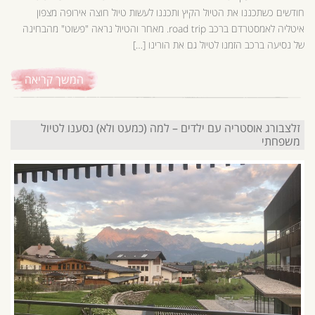
חודשים כשתכננו את הטיול הקיץ ותכננו לעשות טיול חוצה אירופה מצפון
איטליה לאמסטרדם ברכב road trip. מאחר והטיול נראה "פשוט" מהבחינה
של נסיעה ברכב הזמנו לטיול גם את הורינו […]
המשך קריאה
זלצבורג אוסטריה עם ילדים – למה (כמעט ולא) נסענו לטיול
משפחתי