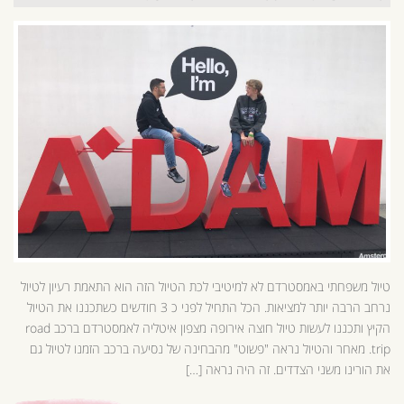
טיול משפחתי באמסטרדם לא למיטיבי לכת הטיול הזה הוא התאמת רעיון לטיול
נרחב הרבה יותר למציאות. הכל התחיל לפני כ 3 חודשים כשתכננו את הטיול
הקיץ ותכננו לעשות טיול חוצה אירופה מצפון איטליה לאמסטרדם ברכב road
trip. מאחר והטיול נראה "פשוט" מהבחינה של נסיעה ברכב הזמנו לטיול גם
את הורינו משני הצדדים. זה היה נראה […]