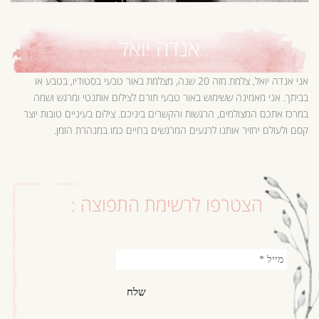
אנדה יואל
אני אנדה יואל, צלמת מזה 20 שנה, מצלמת באור טבעי בסטודיו, בטבע או
בביתך. אני מאמינה ששימוש באור טבעי תורם לצילום אותנטי ומרגש ושמה
במרכז אתכם המצולמים, הרגשות והקשרים ביניכם. צילום בעיניים טובות יוצר
קסם ולעולם יחזיר אותנו לרגעים המרגשים בחיים כמו במנהרת הזמן.
הצטרפו לרשימת התפוצה :