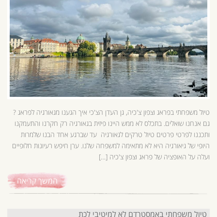
טיול משפחתי בפראג וצפון צ'כיה, גן העדן הצ'כי איך הגענו מגאורגיה לפראג ?
גם אנחנו שואלים. בתכלס לא ממש היינו פיזית בגאורגיה רק חקרנו והתעמקנו
ותכננו לפרטי פרטים טיול טרקים לגאורגיה עד שברגע אחד הבנו שלמרות
היופי של גיאורגיה היא לא מתאימה למשפחה שלנו. ערן חיפש רעיונות חלופיים
ועלה על האופציה של פראג וצפון צ'כיה […]
המשך קריאה
טיול משפחתי באמסטרדם לא למיטיבי לכת