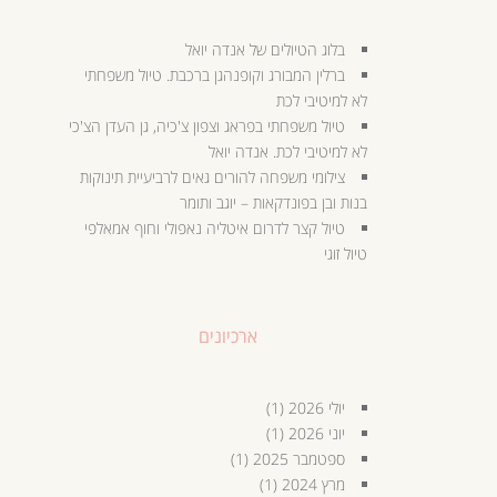
בלוג הטיולים של אנדה יואל
ברלין המבורג וקופנהגן ברכבת. טיול משפחתי
לא למיטיבי לכת
טיול משפחתי בפראג וצפון צ'כיה, גן העדן הצ'כי
לא למיטיבי לכת. אנדה יואל
צילומי משפחה להורים גאים לרביעיית תינוקות
בנות ובן בפונדקאות – יוגב ותומר
טיול קצר לדרום איטליה נאפולי וחוף אמאלפי
טיול זוגי
ארכיונים
יולי 2026
(1)
יוני 2026
(1)
ספטמבר 2025
(1)
מרץ 2024
(1)