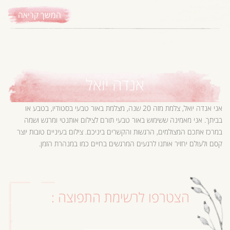
המשך קריאה
אנדה יואל
אני אנדה יואל, צלמת מזה 20 שנה, מצלמת באור טבעי בסטודיו, בטבע או
בביתך. אני מאמינה ששימוש באור טבעי תורם לצילום אותנטי ומרגש ושמה
במרכז אתכם המצולמים, הרגשות והקשרים ביניכם. צילום בעיניים טובות יוצר
קסם ולעולם יחזיר אותנו לרגעים המרגשים בחיים כמו במנהרת הזמן.
הצטרפו לרשימת התפוצה :