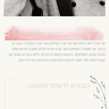
אנדה יואל
אני אנדה יואל, צלמת מזה 20 שנה, מצלמת באור טבעי בסטודיו, בטבע או
בביתך. אני מאמינה ששימוש באור טבעי תורם לצילום אותנטי ומרגש ושמה
במרכז אתכם המצולמים, הרגשות והקשרים ביניכם. צילום בעיניים טובות יוצר
קסם ולעולם יחזיר אותנו לרגעים המרגשים בחיים כמו במנהרת הזמן.
הצטרפו לרשימת התפוצה :