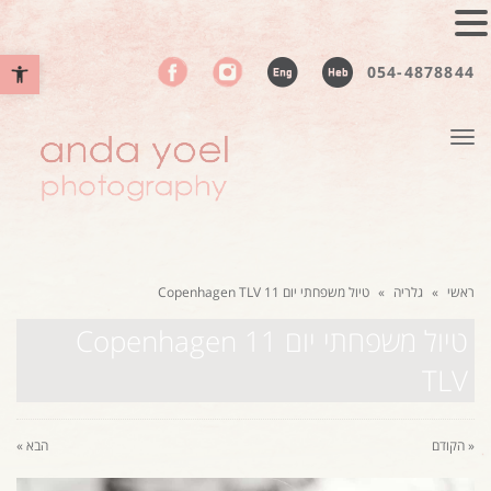
פתח סרגל נ
054-4878844
תפריט
ראשי
»
גלריה
»
טיול משפחתי יום 11 Copenhagen TLV
טיול משפחתי יום 11 Copenhagen
TLV
« הקודם
הבא »