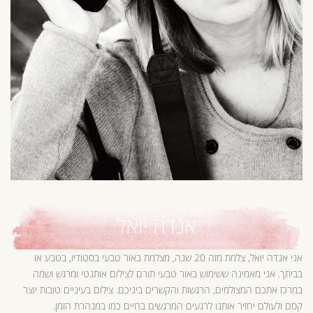
אנדה יואל
אני אנדה יואל, צלמת מזה 20 שנה, מצלמת באור טבעי בסטודיו, בטבע או
בביתך. אני מאמינה ששימוש באור טבעי תורם לצילום אותנטי ומרגש ושמה
במרכז אתכם המצולמים, הרגשות והקשרים ביניכם. צילום בעיניים טובות יוצר
קסם ולעולם יחזיר אותנו לרגעים המרגשים בחיים כמו במנהרת הזמן.