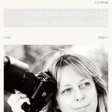
Cal Minel
יום 4 – Saut Deth Pish מסעדה
מומלצת Boixetes de Cal Minel
« הקודם
הבא »