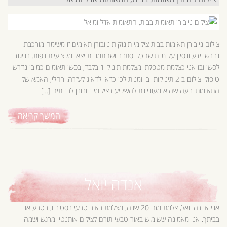
צילום ניובורן תאומות בבית צילומי תינוקות ניובורן תאומים זו משימה מורכבת.
נדרש יידע ונסיון על מנת שהכל יסתדר ושהתמונות יצאו מקצועיות ויפות. בניגוד
לסשן ובו אני כצלמת מטפלת ומצלמת תינוק 1 בלבד, בסשן תאומים כמובן נדרש
טיפול וצילום ב 2 תינוקות בו זמנית לכן כדאי לדאוג לעזרה. רחלי, האמא של
התאומות ידעה שהיא מעוניינת להשקיע בצילומי ניובורן לבנותיה […]
המשך קריאה
אנדה יואל
אני אנדה יואל, צלמת מזה 20 שנה, מצלמת באור טבעי בסטודיו, בטבע או
בביתך. אני מאמינה ששימוש באור טבעי תורם לצילום אותנטי ומרגש ושמה