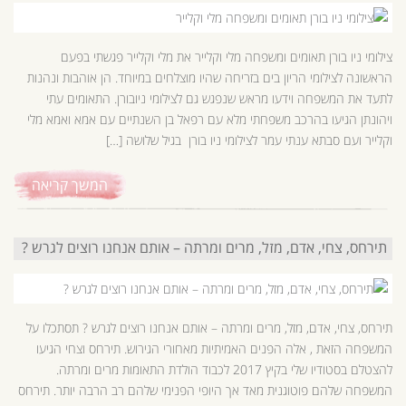
צילומי ניו בורן תאומים ומשפחה מלי וקלייר את מלי וקלייר פגשתי בפעם
הראשונה לצילומי הריון בים בזריחה שהיו מוצלחים במיוחד. הן אוהבות ונהנות
לתעד את המשפחה וידעו מראש שנפגש גם לצילומי ניובורן. התאומים עתי
ויהונתן הגיעו בהרכב משפחתי מלא עם רפאל בן השנתיים עם אמא ואמא מלי
וקלייר ועם סבתא ענתי עמר לצילומי ניו בורן בגיל שלושה […]
המשך קריאה
תירחס, צחי, אדם, מזל, מרים ומרתה – אותם אנחנו רוצים לגרש ?
תירחס, צחי, אדם, מזל, מרים ומרתה – אותם אנחנו רוצים לגרש ? תסתכלו על
המשפחה הזאת , אלה הפנים האמיתיות מאחורי הגירוש. תירחס וצחי הגיעו
להצטלם בסטודיו שלי בקיץ 2017 לכבוד הולדת התאומות מרים ומרתה.
המשפחה שלהם פוטוגנית מאד אך היופי הפנימי שלהם רב הרבה יותר. תירחס