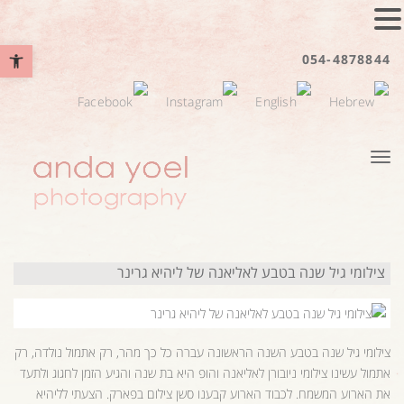
פתח סרגל נ
054-4878844
תפריט
צילומי גיל שנה בטבע לאליאנה של ליהיא גרינר
צילומי גיל שנה בטבע השנה הראשונה עברה כל כך מהר, רק אתמול נולדה, רק
אתמול עשינו צילומי ניובורן לאליאנה והופ היא בת שנה והגיע הזמן לחגוג ולתעד
את הארוע המשמח. לכבוד הארוע קבענו סשן צילום בפארק. הצעתי לליהיא