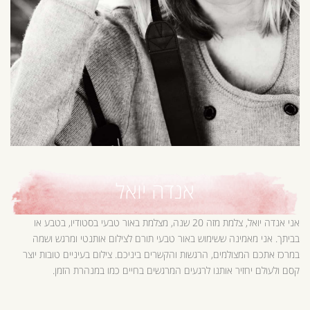
אנדה יואל
אני אנדה יואל, צלמת מזה 20 שנה, מצלמת באור טבעי בסטודיו, בטבע או
בביתך. אני מאמינה ששימוש באור טבעי תורם לצילום אותנטי ומרגש ושמה
במרכז אתכם המצולמים, הרגשות והקשרים ביניכם. צילום בעיניים טובות יוצר
קסם ולעולם יחזיר אותנו לרגעים המרגשים בחיים כמו במנהרת הזמן.