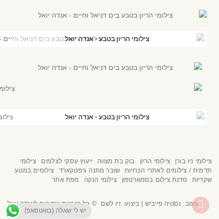
צילומי הריון בטבע - אנדה יואל
צילומי הריון בטבע - אנדה יואל
צילומי ניו בורן
צילומי הריון
בוק בת מצווה
ייעוץ עסקי לצלמים
צילומי
תדמית / צילומים לאתרי הכרויות
שובר מתנה גיפטקארד
צילומים במטע
שקדיות
סדנת צילום בסמארטפון
צילומי הנקה
מפת אתר
גלילה
עיצוב:
נסטיה פייביש
| ביצוע:
זיו לשם
© כל הזכויות שמורות לאנדה יואל
יש לי שאלה (בואטסאפ)
לראש